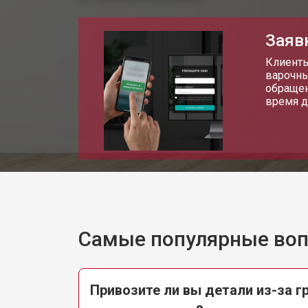
Заяв
Клиенты
варочны
обращен
время д
Самые популярные во
Привозите ли вы детали из-за г