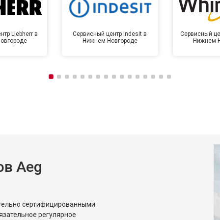
тр Liebherr в
Сервисный центр Indesit в
Сервисный цен
овгороде
Нижнем Новгороде
Нижнем 
ов Aeg
ительно сертифицированными
язательное регулярное