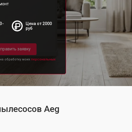
емонт
3-
Цена от 2000
руб
править заявку
 на обработку моих
персональных
пылесосов Aeg