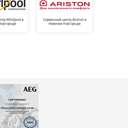
тр Whirlpool в
Сервисный центр Ariston в
Сервисный цен
Новгороде
Нижнем Новгороде
Нижнем 